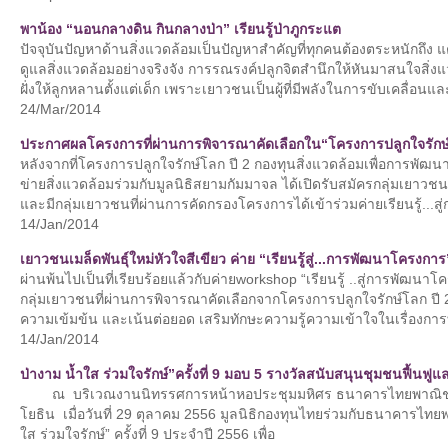
พาน้อง “นอนกลางดิน กินกลางป่า” เรียนรู้ป่าภูกระแต
ปัจจุบันปัญหาด้านสิ่งแวดล้อมเป็นปัญหาสำคัญที่ทุกคนต้องตระหนักถึง แต่น
ดูแลสิ่งแวดล้อมอย่างจริงจัง การรณรงค์ปลูกจิตสำนึกให้หันมาสนใจสิ่งแ
ฝั่งให้ลูกหลานตั้งแต่เด็ก เพราะเยาวชนเป็นผู้ที่มีพลังในการขับเคลื่อนแล
24/Mar/2014
ประกาศผลโครงการที่ผ่านการพิจารณาคัดเลือกใน“โครงการปลูกใจรักษ์
หลังจากที่โครงการปลูกใจรักษ์โลก ปี 2 กองทุนสิ่งแวดล้อมเพื่อการพัฒ
ข่ายสิ่งแวดล้อมร่วมกับมูลนิธิสยามกัมมาจล ได้เปิดรับสมัครกลุ่มเยาวช
และมีกลุ่มเยาวชนที่ผ่านการคัดกรองโครงการได้เข้าร่วมค่ายเรียนรู้...ส
14/Jan/2014
เยาวชนเมล็ดพันธุ์ใหม่หัวใจสีเขียว ค่าย “เรียนรู้สู่...การพัฒนาโครงการ
ผ่านพ้นไปเป็นที่เรียบร้อยแล้วกับค่ายworkshop “เรียนรู้ ..สู่การพัฒนา
กลุ่มเยาวชนที่ผ่านการพิจารณาคัดเลือกจากโครงการปลูกใจรักษ์โลก ปี 2 ปฏ
ความเข้มข้น และเน้นต่อยอด เสริมทักษะความรู้ความเข้าใจในเรื่องก
14/Jan/2014
ป่างาม น้ำใส ร่วมใจรักษ์”ครั้งที่ 9 มอบ 5 รางวัลสนับสนุนชุมชนฟื้นฟูแล
ณ บริเวณงานนิทรรศการหน้าหอประชุมมหิศร ธนาคารไทยพาณิชย์ 
โยธิน เมื่อวันที่ 29 ตุลาคม 2556 มูลนิธิกองทุนไทยร่วมกับธนาคารไทย
ใส ร่วมใจรักษ์” ครั้งที่ 9 ประจำปี 2556 เพื่อ