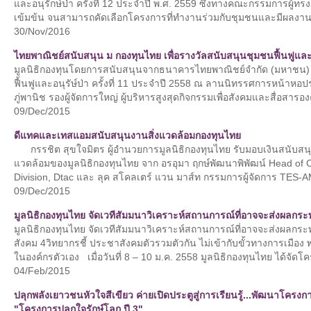
และอนุรักษ์ป่า ครั้งที่ 12 ประจำปี พ.ศ. 2559 ซึ่งทางคณะกรรมการผู้ทร
เข้มข้น จนสามารถคัดเลือกโครงการที่ทำงานร่วมกับชุมชนและมีผลงา
30/Nov/2016
ไทยพาณิชย์สนับสนุน ม กองทุนไทย เพื่อรางวัลสนับสนุนชุมชนฟื้นฟูและอนุ
มูลนิธิกองทุนโดยการสนับสนุนจากธนาคารไทยพาณิชย์จำกัด (มหาชน) ไ
ฟื้นฟูและอนุรัษ์ป่า ครั้งที่ 11 ประจำปี 2558 ณ ลานนิทรรศการหน้าหอ
ภู่พานิช รองผู้จัดการใหญ่ ผู้บริหารสูงสุดกิจกรรมเพื่อสังคมและสื่อสาร
09/Dec/2015
ดีแทคและเทสแอมสนับสนุนงานสิ่งแวดล้อมกองทุนไทย
กรรชิต สุขใจมิตร ผู้อำนวยการมูลนิธิกองทุนไทย รับมอบเงินสนับสนุ
แวดล้อมของมูลนิธิกองทุนไทย จาก อรอุมา ฤกษ์พัฒนาพิพัฒน์ Head of C
Division, Dtac และ ลุค สโคลเตร์ แวน มาส์ท กรรมการผู้จัดการ TES-
09/Dec/2015
มูลนิธิกองทุนไทย จัดเวทีสัมมนาวิเคราะห์สถานการณ์ที่อาจจะส่งผลก
มูลนิธิกองทุนไทย จัดเวทีสัมมนาวิเคราะห์สถานการณ์ที่อาจจะส่งผลก
สังคม 4วิทยากรชี้ ประชาสังคมตัวรวมตัวกัน ไม่เข้ากับขั้วทางการเมือง 
ในองค์กรตัวเอง เมื่อวันที่ 8 – 10 ม.ค. 2558 มูลนิธิกองทุนไทย ได้จัดโ
04/Feb/2015
ปลุกพลังเยาวชนหัวใจสีเขียว ค่ายเปิดประตูสู่การเรียนรู้...พัฒนาโครง
"โครงการปลูกใจรักษ์โลก ปี 3"