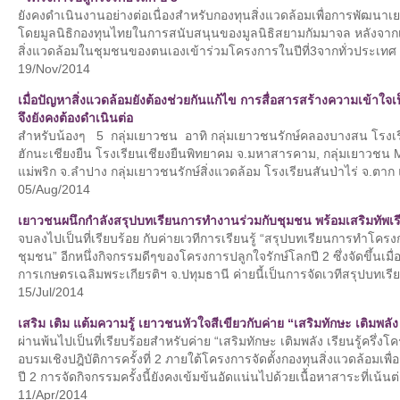
ยังคงดำเนินงานอย่างต่อเนื่องสำหรับกองทุนสิ่งแวดล้อมเพื่อการพัฒนาเ
โดยมูลนิธิกองทุนไทยในการสนับสนุนของมูลนิธิสยามกัมมาจล หลังจากเ
สิ่งแวดล้อมในชุมชนของตนเองเข้าร่วมโครงการในปีที่3จากทั่วประเทศ
19/Nov/2014
เมื่อปัญหาสิ่งแวดล้อมยังต้องช่วยกันแก้ไข การสื่อสารสร้างความเข้าใจเป็
จึงยังคงต้องดำเนินต่อ
สำหรับน้องๆ 5 กลุ่มเยาวชน อาทิ กลุ่มเยาวชนรักษ์คลองบางสน โรงเร
ฮักนะเชียงยืน โรงเรียนเชียงยืนพิทยาคม จ.มหาสารคาม, กลุ่มเยาวชน
แม่พริก จ.ลำปาง กลุ่มเยาวชนรักษ์สิ่งแวดล้อม โรงเรียนสันป่าไร่ จ.ตาก
05/Aug/2014
เยาวชนผนึกกำลังสรุปบทเรียนการทำงานร่วมกับชุมชน พร้อมเสริมทัพเ
จบลงไปเป็นที่เรียบร้อย กับค่ายเวทีการเรียนรู้ “สรุปบทเรียนการทำโค
ชุมชน” อีกหนึ่งกิจกรรมดีๆของโครงการปลูกใจรักษ์โลกปี 2 ซึ่งจัดขึ้นเมื่
การเกษตรเฉลิมพระเกียรติฯ จ.ปทุมธานี ค่ายนี้เป็นการจัดเวทีสรุปบทเร
15/Jul/2014
เสริม เติม แต้มความรู้ เยาวชนหัวใจสีเขียวกับค่าย “เสริมทักษะ เติมพลัง 
ผ่านพ้นไปเป็นที่เรียบร้อยสำหรับค่าย “เสริมทักษะ เติมพลัง เรียนรู้ครึ่
อบรมเชิงปฎิบัติการครั้งที่ 2 ภายใต้โครงการจัดตั้งกองทุนสิ่งแวดล้อมเ
ปี 2 การจัดกิจกรรมครั้งนี้ยังคงเข้มข้นอัดแน่นไปด้วยเนื้อหาสาระที่เน้นต่
11/Apr/2014