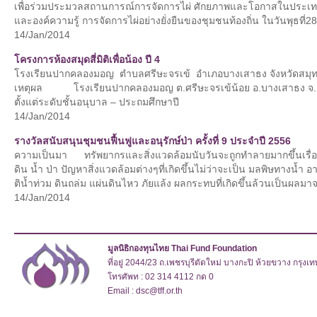
เพื่อร่วมประมวลสถานการณ์การจัดการไผ่ ศักยภาพและโอกาสในประเ
และองค์ความรู้ การจัดการไผ่อย่างยั่งยืนของชุมชนท้องถิ่น ในวันพุธที
14/Jan/2014
โครงการห้องสมุดสี่มิติเพื่อน้อง ปี 4
โรงเรียนปากคลองมอญ ตำบลศรีษะจรเข้ อำเภอบางเสาธง จังหวัดสมุ
เหตุผล โรงเรียนปากคลองมอญ ต.ศรีษะจรเข้น้อย อ.บางเสาธง จ.สมุ
ตั้งแต่ระดับชั้นอนุบาล – ประถมศึกษาปี
14/Jan/2014
รางวัลสนับสนุนชุมชนฟื้นฟูและอนุรักษ์ป่า ครั้งที่ 9 ประจำปี 2556
ความเป็นมา ทรัพยากรและสิ่งแวดล้อมนับวันจะถูกทำลายมากขึ้นเรื่
ดิน นํ้า ป่า ปัญหาสิ่งแวดล้อมต่างๆที่เกิดขึ้นไม่ว่าจะเป็น มลพิษทางนํ้
ตินํ้าท่วม ดินถล่ม แผ่นดินไหว ภัยแล้ง ผลกระทบที่เกิดขึ้นล้วนเป็นผลม
14/Jan/2014
มูลนิธิกองทุนไทย Thai Fund Foundation
ที่อยู่ 2044/23 ถ.เพชรบุรีตัดใหม่ บางกะปิ ห้วยขวาง กรุง
โทรศัพท : 02 314 4112 กด 0
Email : dsc@tff.or.th