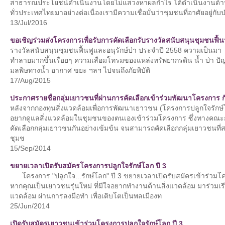
สาธารณประโยชน์ดำเนินงานโดยไม่แสวงหาผลกำไร ได้ดำเนินงานด้านสิ่
ทั่วประเทศไทยมาอย่างต่อเนื่องเรามีความเชื่อมั่นว่าชุมชนที่อาศัยอยู่กับ
13/Jul/2016
ขอเชิญร่วมส่งโครงการเพื่อรับการคัดเลือกรับรางวัลสนับสนุนชุมชนฟื้นฟูแ
รางวัลสนับสนุนชุมชนฟื้นฟูและอนุรักษ์ป่า ประจำปี 2558 ความเป็น
ทำลายมากขึ้นเรื่อยๆ ความเสื่อมโทรมของแหล่งทรัพยากรดิน น้ำ ป่า ปัญหา
มลพิษทางน้ำ อากาศ ขยะ ฯลฯ ไปจนถึงภัยพิบัติ
17/Aug/2015
ประกาศรายชื่อกลุ่มเยาวชนที่ผ่านการคัดเลือกเข้าร่วมพัฒนาโครงการ ก
หลังจากกองทุนสิ่งแวดล้อมเพื่อการพัฒนาเยาวชน (โครงการปลูกใจรักษ์โ
อยากดูแลสิ่งแวดล้อมในชุมชนของตนเองเข้าร่วมโครงการ ซึ่งทางคณะก
คัดเลือกกลุ่มเยาวชนกันอย่างเข้มข้น จนสามารถคัดเลือกกลุ่มเยาวชนท
ชุมช
15/Sep/2014
ขยายเวลาเปิดรับสมัครโครงการปลูกใจรักษ์โลก ปี 3
โครงการ "ปลูกใจ...รักษ์โลก" ปี 3 ­ขยายเวลาเปิดรับสมัครเข้าร่วมโคร
หากคุณเป็นเยาวชนรุ่นใหม่ ที่มีใจอยากทำงานด้านสิ่งแวดล้อม มาร่วมเ
แวดล้อม ผ่านการลงมือทำ เพื่อเติบโตเป็นพลเมืองท
25/Jun/2014
เปิดรับสมัครเยาวชนเข้าร่วมโครงการปลูกใจรักษ์โลก ปี 3