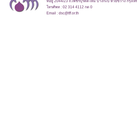
ที่อยู่ 2044/23 ถ.เพชรบุรีตัดใหม่ บางกะปิ ห้วยขวาง กรุง
โทรศัพท : 02 314 4112 กด 0
Email : dsc@tff.or.th