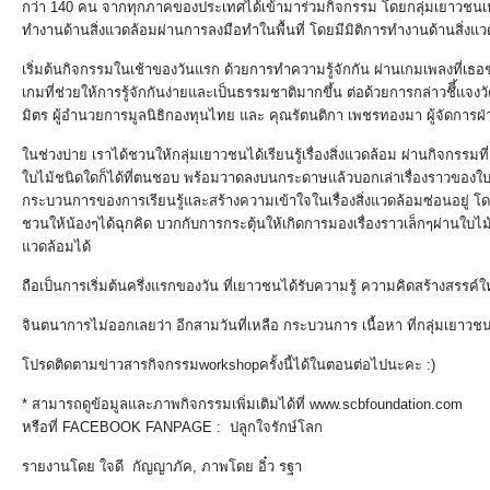
กว่า 140 คน จากทุกภาคของประเทศได้เข้ามาร่วมกิจกรรม โดยกลุ่มเยาวชนเหล่า
ทำงานด้านสิ่งแวดล้อมผ่านการลงมือทำในพื้นที่ โดยมีมิติการทำงานด้านสิ่งแวดล้อ
เริ่มต้นกิจกรรมในเช้าของวันแรก ด้วยการทำความรู้จักกัน ผ่านเกมเพลงที่เธอชอ
เกมที่ช่วยให้การรู้จักกันง่ายและเป็นธรรมชาติมากขึ้น ต่อด้วยการกล่าวชึี้
มิตร ผู้อำนวยการมูลนิธิกองทุนไทย และ คุณรัตนติกา เพชรทองมา ผู้จัดการ
ในช่วงบ่าย เราได้ชวนให้กลุ่มเยาวชนได้เรียนรู้เรื่องสิ่งแวดล้อม ผ่านกิจกรรมท
ใบไม้ชนิดใดก็ได้ที่ตนชอบ พร้อมวาดลงบนกระดาษแล้วบอกเล่าเรื่องราวของใบไม้ใ
กระบวนการของการเรียนรู้และสร้างความเข้าใจในเรื่องสิ่งแวดล้อมซ่อนอยู่ โดยว
ชวนให้น้องๆได้ฉุกคิด บวกกับการกระตุ้นให้เกิดการมองเรื่องราวเล็กๆผ่านใบไม้
แวดล้อมได้
ถือเป็นการเริ่มต้นครึ่งแรกของวัน ที่เยาวชนได้รับความรู้ ความคิดสร้างสรรค์
จินตนาการไม่ออกเลยว่า อีกสามวันที่เหลือ กระบวนการ เนื้อหา ที่กลุ่มเยาว
โปรดติดตามข่าวสารกิจกรรมworkshopครั้งนี้ได้ในตอนต่อไปนะคะ :)
* สามารถดูข้อมูลและภาพกิจกรรมเพิ่มเติมได้ที่ www.scbfoundation.com
หรือที่ FACEBOOK FANPAGE : ปลูกใจรักษ์โลก
รายงานโดย ใจดี กัญญาภัค, ภาพโดย อิ๋ว รฐา