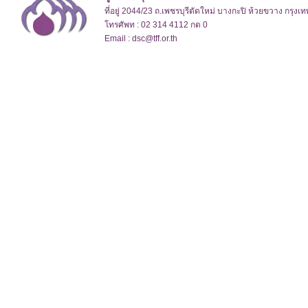
ที่อยู่ 2044/23 ถ.เพชรบุรีตัดใหม่ บางกะปิ ห้วยขวาง กรุง
โทรศัพท : 02 314 4112 กด 0
Email : dsc@tff.or.th