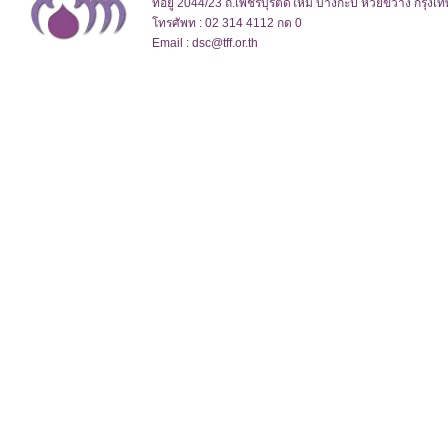
ที่อยู่ 2044/23 ถ.เพชรบุรีตัดใหม่ บางกะปิ ห้วยขวาง กรุง
โทรศัพท : 02 314 4112 กด 0
Email : dsc@tff.or.th