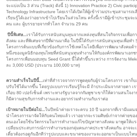
จะแบ่งเป็น 3 ส่วน (Track) ดังนี้ 1) Innovation Practice 2) Civic parti
Technology Infrastructure โดยเราได้เปิดให้ผู้เข้าร่วมประชุมสามารถเลื
เรียนรู้ได้เองว่าอยากเข้าไปเรียนในส่วนไหน ครั้งนี้เรามีผู้เข้าประช
คน และ ผู้บรรยายจากทั่วโลก จำนวน 29 คน
ปีนี้พิเศษ...
เราได้รับการสนับสนุนทุนจากแหล่งทุนที่สนใจกิจกรรมเพื่
สังคม และที่พิเศษจากปีที่ผ่านมาคือ ในปีนี้ได้รับการสนับสนุนทุนเพื่
โครงการต้นแบบที่เกี่ยวข้องกับการใช้เทคโนโลยีเพื่อการพัฒนาสังคมด้าน
หนึ่งของมูลนิธิกองทุนไทยที่สนับสนุนทุนทำงานให้กับองค์กรพัฒนาเ
โครงการเพื่อนมอบทุน Seed Grant นี้ได้ทำขึ้นระหว่าง การจัดงาน M
ละ 3,000 USD (ประมาน 100,000 บาท)
ความสำเร็จในปีนี้...
เท่าที่สำรวจจากการพูดคุยกับผู้ร่วมโครงการ เขาก็บ
ปรับใช้ได้มากขึ้น โดยรูปแบบการเรียนรู้ก็จะมี ถ้าประเมินจากสายตา เ
เกือบ 80 เปอร์เซ็นต์ เพราะทางรัฐบาลจากกัมพูชาเขาก็ให้ความสนใจงา
ก็มีความสุขกับการทำงานและอยากร่วมทำงานกับเราต่อ
เป้าหมายในปีต่อไป...
ในปีหน้าค่ายเราจะครบ 10 ปี นอกจากที่เรามีแผนจ
นำโครงการมาจัดให้กับคนไทยแล้ว เราอยากจะรวมศิษย์เก่าจากค่ายขอ
ตนเองโดยใช้นวัตกรรมในการทำงานแก้ไขปัญหาทางสังคม มาพูดให้แร
เปลี่ยนประสบการณ์การทำงานของกลุ่มคนภาคประชาสังคมกัน อาจจะเป
เดี๋ยวต้องรอดูกันอีกทีว่ารูปแบบและขนาดของงานจะออกมาเป็นแบบไห