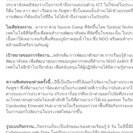
ประชาสังคมมีช่องว่างในการเข้าถึงงานอบรมด้าน ICT ไม่ใช่แค่ในประ
ก็คือ ไทย ลาว พม่า เวียดนาม กัมพูชา ซึ่งในตอนนั้นถ้าจะได้เข้าอบรมหร
งานพัฒนาก็ต้องบินไปที่อื่น ไม่ได้เข้าถึงง่ายอย่างในปัจจุบัน
ไอเดียของงาน
...มาจาก ค่าย Source Camp ที่จัดขึ้นโดย Tactical Tech
เทคโนโลยีที่จัดขึ้นเพื่อคนทำงานพัฒนาสังคม ที่จัดขึ้นในขณะนั้น ในประ
เนื้อหาให้เหมาะสมกับพื้นที่ของภูมิภาคลุ่มน้ำโขง ซึ่ง NGO หรือคนทำง
คล้ายคลึงหรือร่วมกันอยู่
เป้าหมายของการจัดงาน...
หลักๆคือ การพัฒนาศักยภาพ การเรียนรู้ด้า
พัฒนาสังคม เพื่อพัฒนาคุณภาพของบุคลากรคนที่ทำงาน NGO องค์กร สื
เทคโนโลยีเข้าไปเกี่ยวข้อง เพื่อสนับสนุนให้ผู้ปฏิบัติงานได้มีความรู้ทา
ความพิเศษของค่ายครั้งนี้...
ปีนี้เป็นปีแรกที่ได้ออกไปจัดงานในต่างประเ
กัมพูชา ซึ่งที่ผ่านมาเราจัดแต่ภายในประเทศด้วยที่เราเห็นว่ามันสะดวกใ
ต่างๆและการประสานงาน จริงๆเราก็อยากที่จะนำค่ายออกไปจัดที่ประเทศอ
อะไรหลายๆอย่างมันไม่ลงตัวสักที ในปีที่ผ่านมาเราได้เจอ partner ในกั
Cambodia) Emerald Hub มาช่วยในเรื่องของการหาพื้นที่จัดกิจกรรมแล
ในการออกไปจัดงานในประเทศไทยมากขึ้น
รูปแบบกิจกรรม...
กิจกรรมก็จะเป็นลักษณะของค่ายเรียนรู้ 5 วัน ในปีนี้ม
Collaboration with Data โดยมีกระบวนการเรียนรู้คือ Workshop การบร