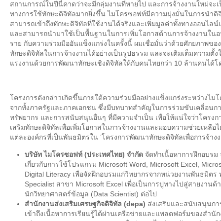
สถานการณ์ในปีนี้คาดว่าจะมีกลุ่มงานที่หายไป และการจ้างงานใหม่จะ
ทางการใช้ทักษะดิจิทัลมากยิ่งขึ้น ไมโครซอฟท์มีความมุ่งมั่นในการนำดิจ
สามารถเข้าถึงทักษะดิจิทัลที่ใช้งานได้จริงและเพิ่มมูลค่าทั้งทางออนไล
และสามารถนำมาใช้เป็นพื้นฐานในการเพิ่มโอกาสด้านการจ้างงานใน
ราย กับความร่วมมืออันแข็งแกร่งในครั้งนี้ ผมเชื่อมั่นว่าด้วยศักยภาพ
ทักษะดิจิทัลในการจ้างงานได้อย่างเป็นรูปธรรม และจะเติมเต็มความตั้
แรงงานด้วยการพัฒนาทักษะเชิงดิจิทัลให้กับคนไทยกว่า 10 ล้านคนได้โดย
โครงการดังกล่าวเกิดขึ้นภายใต้ความร่วมมืออย่างแข็งแกร่งระหว่างไม
จากทั้งภาครัฐและภาคเอกชน ซึ่งมีบทบาทสำคัญในการร่วมขับเคลื่อนกา
ทรัพยากร และการสนับสนุนอื่นๆ ที่มีความจำเป็น เพื่อให้แน่ใจว่าโครงกา
เสริมทักษะดิจิทัลเพื่อเพิ่มโอกาสในการจ้างงานและมอบความช่วยเหลือไ
แต่ละองค์กรที่เป็นพันธมิตรใน ‘โครงการพัฒนาทักษะดิจิทัลเพื่อการจ้างง
บริษัท ไมโครซอฟท์ (ประเทศไทย) จำกัด
จัดทำเนื้อหาการฝึกอบรม 
เกี่ยวกับการใช้โปรแกรม Microsoft Word, Microsoft Excel, Micro
Digital Literacy เพื่อจัดฝึกอบรมแก่วิทยากรจากหน่วยงานพันธมิตร 
Specialist สาขา Microsoft Excel เพื่อเป็นการปูทางไปสู่สายงานด้
นักวิทยาศาสตร์ข้อมูล (Data Scientist) ต่อไป
สำนักงานส่งเสริมเศรษฐกิจดิจิทัล (depa)
ส่งเสริมและสนับสนุนกา
เข้าถึงเนื้อหาการเรียนรู้ได้ผ่านเครือข่ายและแพลตฟอร์มของสำนัก