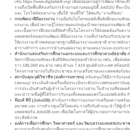
เช่น https://www.digitalskill.org/ เพื่อต่อยอดไปสู่การพัฒนาทัก
รวมถึงเปิดพื้นที่ส่งเสริมการจ้างงานผ่านคอมมูนิตี้ JobD2U ที่จะ
และ โปรไฟล์คนหางาน เพื่อให้ “คนที่ใช่” ได้พบกับ “งานที่ชอบ”
กรมพัฒนาฝีมือแรงงาน
ร่วมมือกับไมโครซอฟท์เพื่อจัดฝึกอบรมทักษ
แรงงาน เพื่อนำความรู้ไปขยายผลแก่กลุ่มเป้าหมายของกรมพัฒนาฝี
และเนื้อหาการฝึกอบรมที่จัดทำขึ้นในโครงการให้สอดคล้องกับคว
แพลตฟอร์มของกรมพัฒนาฝีมือแรงงาน รวมทั้งร่วมกันปรับปรุงมาต
ให้แรงงานเข้าทดสอบมาตรฐานฝีมือแรงงานแห่งชาติ สาขาพนักง
ตารางทำการ และการนำเสนอผลงาน) ตามแผนงานและงบประมาณที่
สำนักงานส่งเสริมการศึกษานอกระบบและการศึกษาตามอัธยาศัย
ด
จัดการฝึกอบรมทักษะเชิงดิจิทัลแก่ครูของสำนักงาน กศน. เพื่อส่งต่อ
ราว 186,000 คน ผ่าน กศน.ตำบล 7,424 ศูนย์ทั่วประเทศ พร้อมสนับ
โครงการสามารถไปถึงประชาชน ผ่านเครือข่ายและแพลตฟอร์มขอ
สถาบันคุณวุฒิวิชาชีพ (องค์การมหาชน)
สนับสนุนให้มีการรับรองสม
Literacy) ประเมินด้วยเครื่องมือประเมินระดับประเทศของสถาบันคุ
การประเมินสำหรับผู้เข้าร่วมโครงการบางส่วน ในจำนวนที่สอดค
และนำรายชื่อผู้ที่ได้รับการรับรองทั้งหมดเผยแพร่ในแอปพลิเคชัน
จ๊อบส์ ดีบี (JobsDB)
ดำเนินการจัดการอบรมการเตรียมความพร้อม
อนาคต และ การทำเรซูเม่ให้โดดเด่น รวมถึงรับคำแนะนำให้ผู้เ
แพลตฟอร์ม JobsDB.com เพื่อเปิดโอกาสให้ผู้ประกอบการสามารถเข้
ประสิทธิภาพ
องค์การเพื่อการศึกษา วิทยาศาสตร์ และวัฒนธรรมแห่งสหประชาช
ความร่วมมือกับศูนย์การศึกษานอกระบบและการศึกษาตามอัธยาศัย